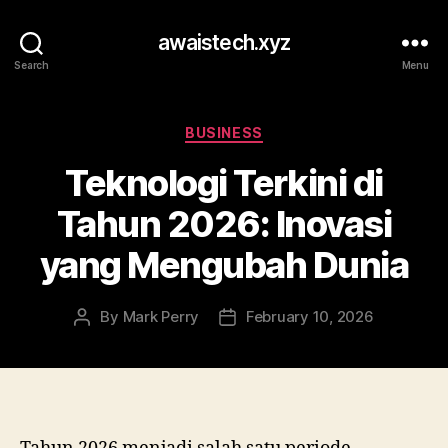
awaistech.xyz
Search
Menu
Categories
BUSINESS
Teknologi Terkini di
Tahun 2026: Inovasi
yang Mengubah Dunia
By
Mark Perry
February 10, 2026
Post
Post
author
date