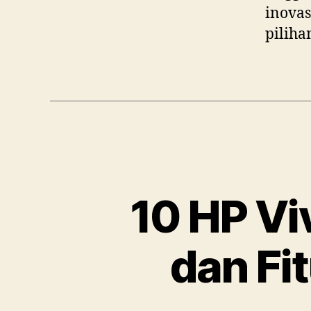
inova
piliha
10 HP Vi
dan Fi