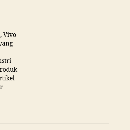
, Vivo
 yang
stri
produk
tikel
r