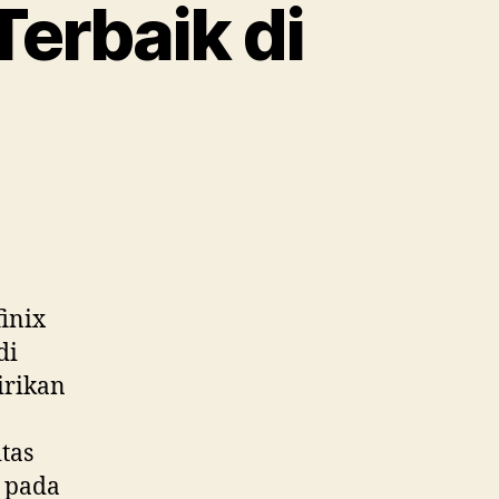
Terbaik di
inix
di
irikan
tas
s pada