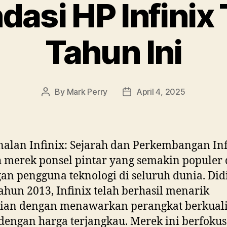
si HP Infinix 
Tahun Ini
By
Mark Perry
April 4, 2025
Post
Post
author
date
alan Infinix: Sejarah dan Perkembangan Inf
 merek ponsel pintar yang semakin populer 
an pengguna teknologi di seluruh dunia. Did
ahun 2013, Infinix telah berhasil menarik
tian dengan menawarkan perangkat berkuali
 dengan harga terjangkau. Merek ini berfoku