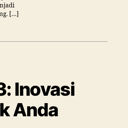
njadi
ng. […]
: Inovasi
uk Anda