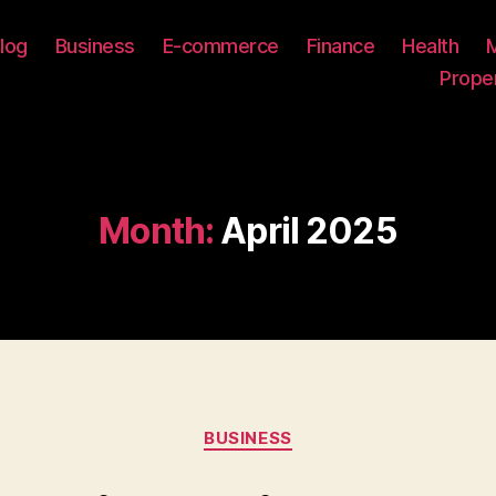
log
Business
E-commerce
Finance
Health
Prope
Month:
April 2025
Categories
BUSINESS