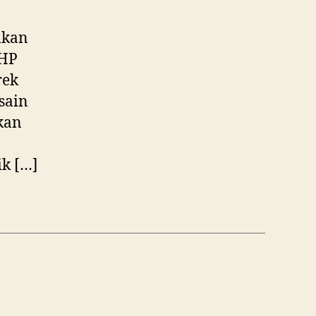
lkan
 HP
rek
sain
kan
k […]