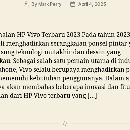
By
Mark Perry
April 4, 2025
Post
Post
author
date
alan HP Vivo Terbaru 2023 Pada tahun 2023
i menghadirkan serangkaian ponsel pintar
ung teknologi mutakhir dan desain yang
u. Sebagai salah satu pemain utama di indu
phone, Vivo selalu berupaya menghadirkan 
memenuhi kebutuhan penggunanya. Dalam ar
aya akan membahas beberapa inovasi dan fitu
an dari HP Vivo terbaru yang […]