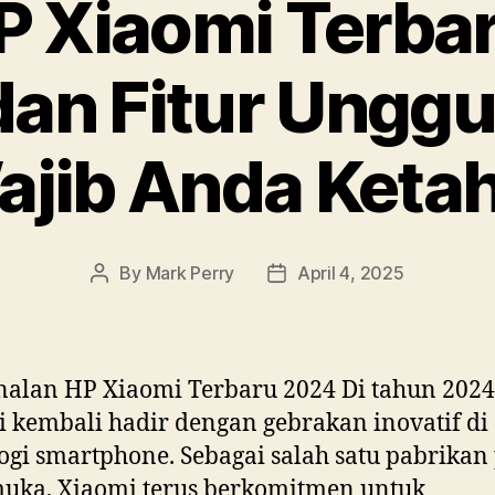
HP Xiaomi Terba
dan Fitur Ungg
jib Anda Keta
By
Mark Perry
April 4, 2025
Post
Post
author
date
alan HP Xiaomi Terbaru 2024 Di tahun 2024
 kembali hadir dengan gebrakan inovatif di
ogi smartphone. Sebagai salah satu pabrikan
uka, Xiaomi terus berkomitmen untuk