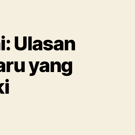
i: Ulasan
aru yang
ki