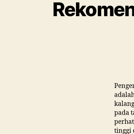
Rekomenda
Pengen
adalah
kalang
pada t
perha
tinggi