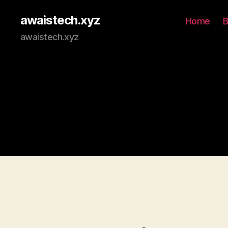
awaistech.xyz
Home
B
awaistech.xyz