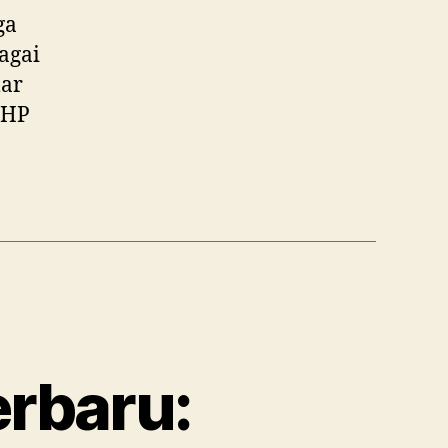
ga
agai
mar
 HP
rbaru: