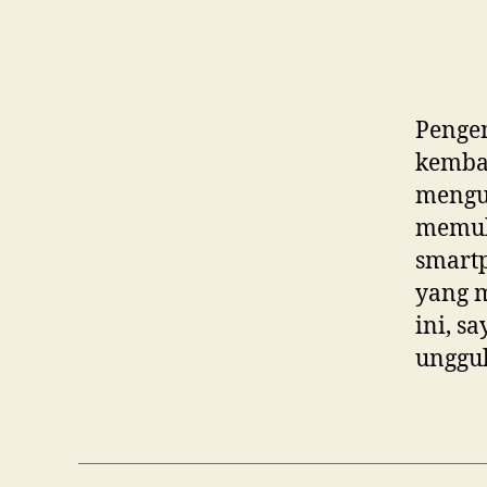
Pengen
kembal
mengus
memuka
smart
yang 
ini, s
unggul