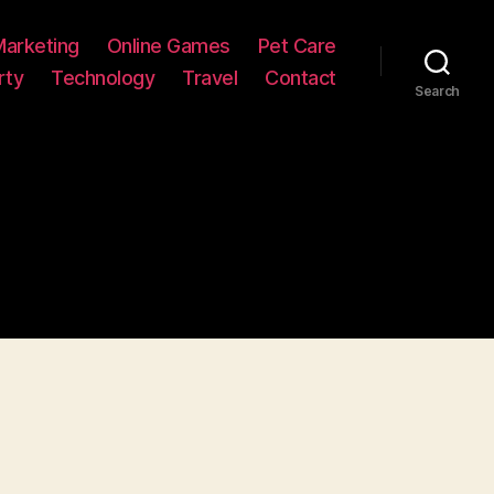
Marketing
Online Games
Pet Care
rty
Technology
Travel
Contact
Search