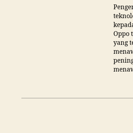
Penge
teknol
kepada
Oppo t
yang t
menawa
pening
menaw