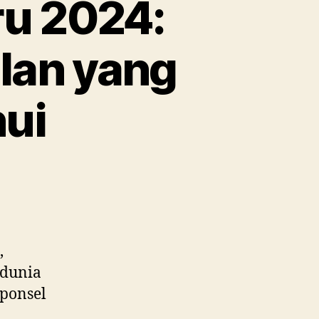
ru 2024:
ulan yang
hui
,
 dunia
 ponsel