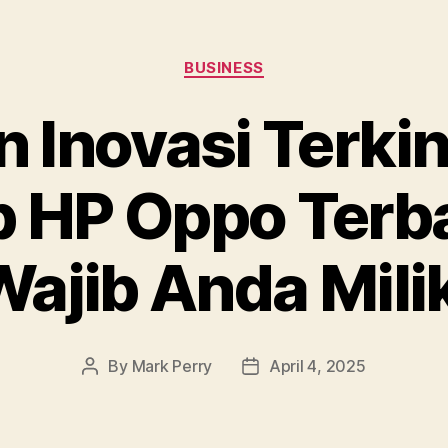
Categories
BUSINESS
Inovasi Terkin
 HP Oppo Terb
ajib Anda Mili
By
Mark Perry
April 4, 2025
Post
Post
author
date