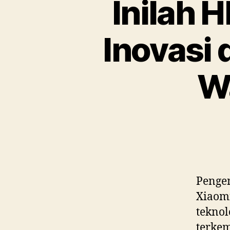
Inilah 
Inovasi 
Wa
Pengen
Xiaomi
teknol
terkem