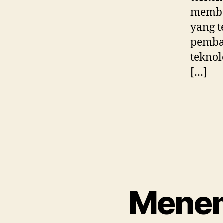
member
yang t
pemba
teknol
[…]
Menem