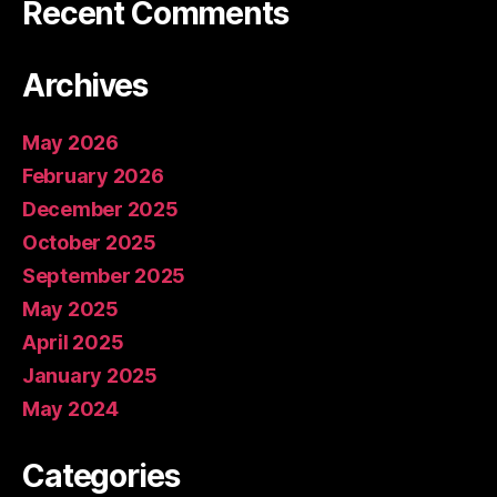
Recent Comments
Archives
May 2026
February 2026
December 2025
October 2025
September 2025
May 2025
April 2025
January 2025
May 2024
Categories