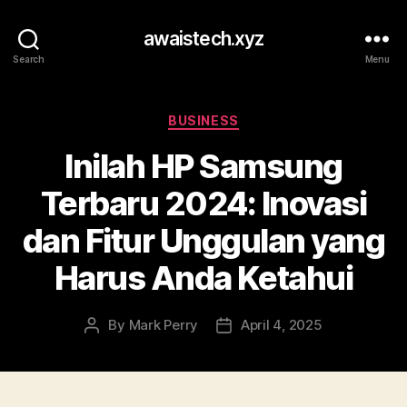
awaistech.xyz
Search
Menu
Categories
BUSINESS
Inilah HP Samsung
Terbaru 2024: Inovasi
dan Fitur Unggulan yang
Harus Anda Ketahui
By
Mark Perry
April 4, 2025
Post
Post
author
date