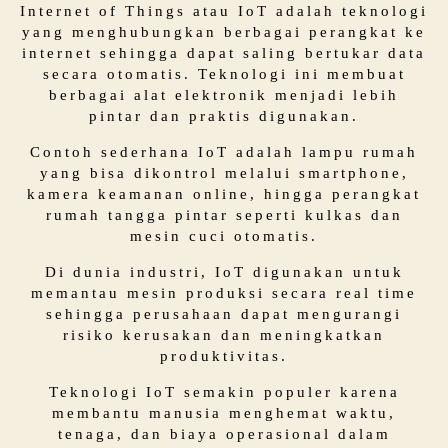
Internet of Things atau IoT adalah teknologi
yang menghubungkan berbagai perangkat ke
internet sehingga dapat saling bertukar data
secara otomatis. Teknologi ini membuat
berbagai alat elektronik menjadi lebih
pintar dan praktis digunakan.
Contoh sederhana IoT adalah lampu rumah
yang bisa dikontrol melalui smartphone,
kamera keamanan online, hingga perangkat
rumah tangga pintar seperti kulkas dan
mesin cuci otomatis.
Di dunia industri, IoT digunakan untuk
memantau mesin produksi secara real time
sehingga perusahaan dapat mengurangi
risiko kerusakan dan meningkatkan
produktivitas.
Teknologi IoT semakin populer karena
membantu manusia menghemat waktu,
tenaga, dan biaya operasional dalam