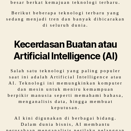
besar berkat kemajuan teknologi terbaru.
Berikut beberapa teknologi terbaru yang
sedang menjadi tren dan banyak dibicarakan
di seluruh dunia.
Kecerdasan Buatan atau
Artificial Intelligence (AI)
Salah satu teknologi yang paling populer
saat ini adalah Artificial Intelligence atau
AI. Teknologi ini memungkinkan komputer
dan mesin untuk meniru kemampuan
berpikir manusia seperti memahami bahasa,
menganalisis data, hingga membuat
keputusan.
AI kini digunakan di berbagai bidang.
Dalam dunia bisnis, AI membantu
perusahaan menganalisis perilaku pelanggan