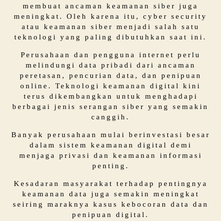
membuat ancaman keamanan siber juga
meningkat. Oleh karena itu, cyber security
atau keamanan siber menjadi salah satu
teknologi yang paling dibutuhkan saat ini.
Perusahaan dan pengguna internet perlu
melindungi data pribadi dari ancaman
peretasan, pencurian data, dan penipuan
online. Teknologi keamanan digital kini
terus dikembangkan untuk menghadapi
berbagai jenis serangan siber yang semakin
canggih.
Banyak perusahaan mulai berinvestasi besar
dalam sistem keamanan digital demi
menjaga privasi dan keamanan informasi
penting.
Kesadaran masyarakat terhadap pentingnya
keamanan data juga semakin meningkat
seiring maraknya kasus kebocoran data dan
penipuan digital.