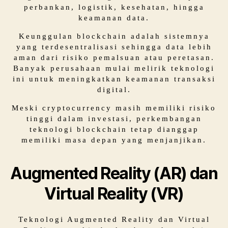
perbankan, logistik, kesehatan, hingga
keamanan data.
Keunggulan blockchain adalah sistemnya
yang terdesentralisasi sehingga data lebih
aman dari risiko pemalsuan atau peretasan.
Banyak perusahaan mulai melirik teknologi
ini untuk meningkatkan keamanan transaksi
digital.
Meski cryptocurrency masih memiliki risiko
tinggi dalam investasi, perkembangan
teknologi blockchain tetap dianggap
memiliki masa depan yang menjanjikan.
Augmented Reality (AR) dan
Virtual Reality (VR)
Teknologi Augmented Reality dan Virtual