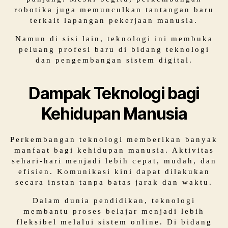
robotika juga memunculkan tantangan baru
terkait lapangan pekerjaan manusia.
Namun di sisi lain, teknologi ini membuka
peluang profesi baru di bidang teknologi
dan pengembangan sistem digital.
Dampak Teknologi bagi
Kehidupan Manusia
Perkembangan teknologi memberikan banyak
manfaat bagi kehidupan manusia. Aktivitas
sehari-hari menjadi lebih cepat, mudah, dan
efisien. Komunikasi kini dapat dilakukan
secara instan tanpa batas jarak dan waktu.
Dalam dunia pendidikan, teknologi
membantu proses belajar menjadi lebih
fleksibel melalui sistem online. Di bidang