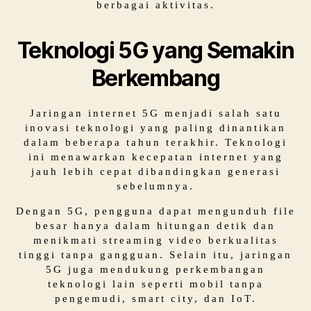
berbagai aktivitas.
Teknologi 5G yang Semakin
Berkembang
Jaringan internet 5G menjadi salah satu
inovasi teknologi yang paling dinantikan
dalam beberapa tahun terakhir. Teknologi
ini menawarkan kecepatan internet yang
jauh lebih cepat dibandingkan generasi
sebelumnya.
Dengan 5G, pengguna dapat mengunduh file
besar hanya dalam hitungan detik dan
menikmati streaming video berkualitas
tinggi tanpa gangguan. Selain itu, jaringan
5G juga mendukung perkembangan
teknologi lain seperti mobil tanpa
pengemudi, smart city, dan IoT.