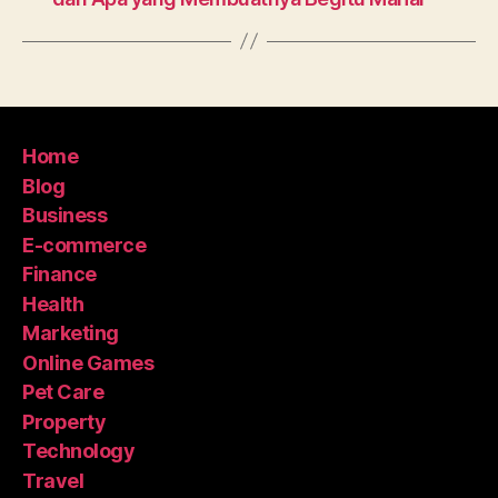
Home
Blog
Business
E-commerce
Finance
Health
Marketing
Online Games
Pet Care
Property
Technology
Travel