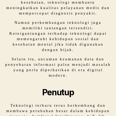
kesehatan, teknologi membantu
meningkatkan kualitas pelayanan medis dan
mempercepat diagnosis penyakit.
Namun perkembangan teknologi juga
memiliki tantangan tersendiri.
Ketergantungan terhadap teknologi dapat
memengaruhi kehidupan sosial dan
kesehatan mental jika tidak digunakan
dengan bijak.
Selain itu, ancaman keamanan data dan
penyebaran informasi palsu menjadi masalah
yang perlu diperhatikan di era digital
modern.
Penutup
Teknologi terbaru terus berkembang dan
membawa perubahan besar dalam kehidupan